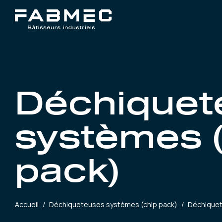
Déchiquet
systèmes 
pack)
Accueil
/
Déchiqueteuses systèmes (chip pack)
/
Déchiquet