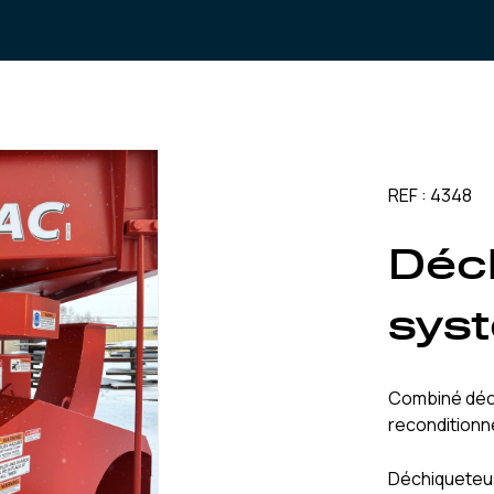
REF : 4348
Déc
sys
Combiné déc
reconditionn
Déchiquete