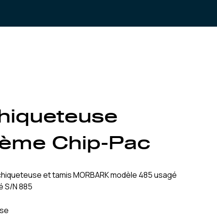
hiqueteuse
tème Chip-Pac
hiqueteuse et tamis MORBARK modèle 485 usagé
é S/N 885
use