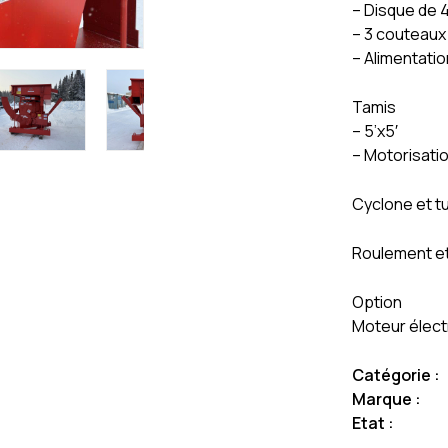
– Disque de 
– 3 couteaux
– Alimentatio
Tamis
– 5’x5′
– Motorisati
Cyclone et t
Roulement et 
Option
Moteur élect
Catégorie :
Marque :
Etat :