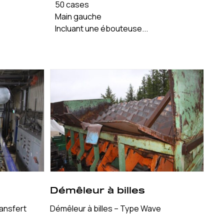
50 cases
Main gauche
Incluant une ébouteuse...
Démêleur à billes
ransfert
Démêleur à billes – Type Wave