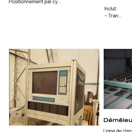
Positionnement par cy...
Inclut :
– Tran...
Démêleu
Ligne de cla