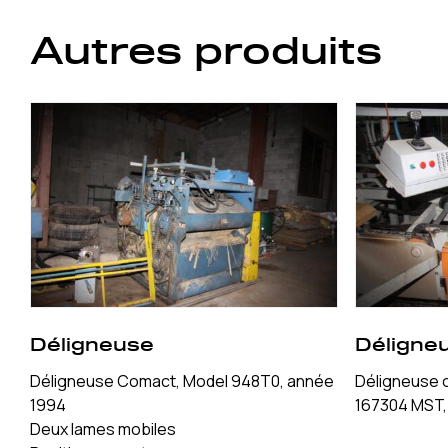
Autres produits
Déligneuse
Déligne
Déligneuse Comact, Model 948T0, année
Déligneuse 
1994
167304 MST,
Deux lames mobiles