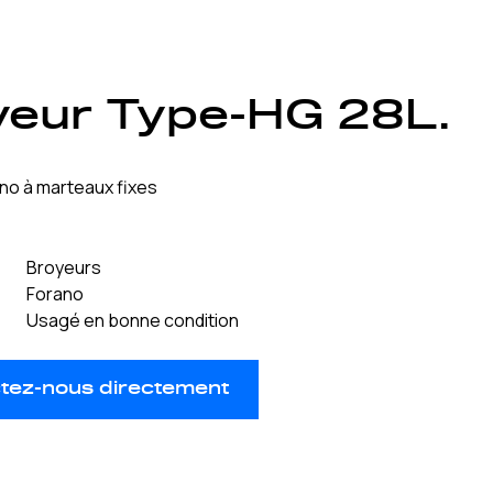
yeur Type-HG 28L.
no à marteaux fixes
L
Broyeurs
Forano
Usagé en bonne condition
tez-nous directement