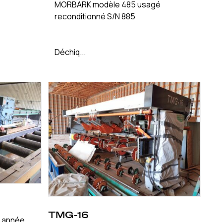
MORBARK modèle 485 usagé
reconditionné S/N 885
Déchiq...
TMG-16
, année