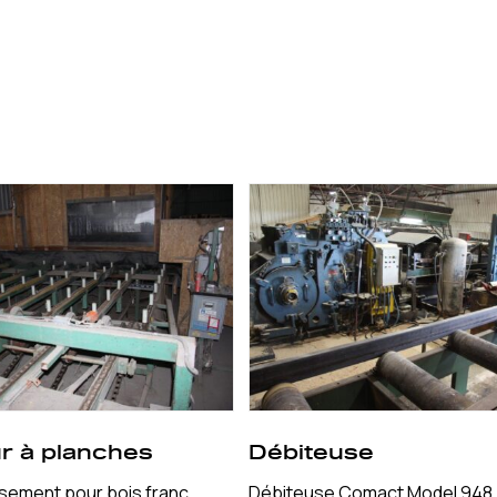
r à planches
Débiteuse
ssement pour bois franc
Débiteuse Comact Model 948