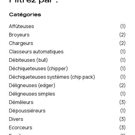
Filtrez par :
Catégories
Affûteuses
(1)
Broyeurs
(2)
Chargeurs
(2)
Classeurs automatiques
(1)
Débiteuses (bull)
(1)
Déchiqueteuses (chipper)
(1)
Déchiqueteuses systèmes (chip pack)
(1)
Déligneuses (edger)
(2)
Déligneuses simples
(1)
Démêleurs
(3)
Dépoussiéreurs
(1)
Divers
(3)
Ecorceurs
(3)