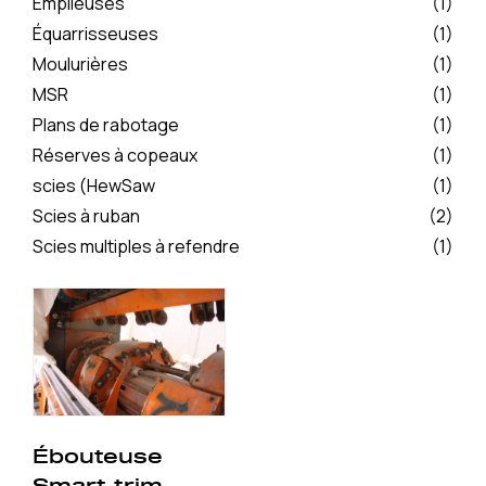
Empileuses
(1)
Équarrisseuses
(1)
Moulurières
(1)
MSR
(1)
Plans de rabotage
(1)
Réserves à copeaux
(1)
scies (HewSaw
(1)
Scies à ruban
(2)
Scies multiples à refendre
(1)
Ébouteuse